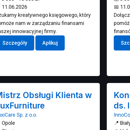

11.06.2026
📅
11.0
zukamy kreatywnego księgowego, który
Dołącz
omoże nam w zarządzaniu finansami
pomóż 
aszej innowacyjnej firmy.
finans
Szczegóły
Aplikuj
Szc
istrz Obsługi Klienta w
Kon
uxFurniture
ds. 
xiCare Sp. z o.o.
InnoCo

Opole
📍
Biał