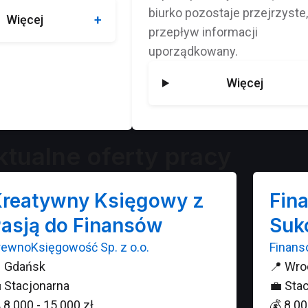
biurko pozostaje przejrzyste,
Więcej
przepływ informacji
uporządkowany.
Więcej
ktualne oferty pracy
reatywny Księgowy z
Fin
asją do Finansów
Suk
rewnoKsięgowość Sp. z o.o.
Finans

Gdańsk
📍
Wro

Stacjonarna
💼
Stac

8 000 - 15 000 zł
💰
8 00