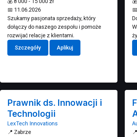
💰
8 000 - 15 000 zł

📅
11.06.2026

Szukamy pasjonata sprzedaży, który
Do
dołączy do naszego zespołu i pomoże
W
rozwijać relacje z klientami.
ży
Szczegóły
Aplikuj
Prawnik ds. Innowacji i
F
Technologii
A
LexTech Innovations
A
📍
Zabrze
