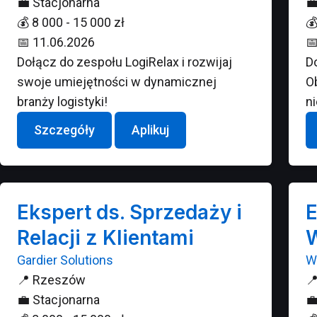
💼
Stacjonarna

💰
8 000 - 15 000 zł

📅
11.06.2026

Dołącz do zespołu LogiRelax i rozwijaj
D
swoje umiejętności w dynamicznej
O
branży logistyki!
n
Szczegóły
Aplikuj
Ekspert ds. Sprzedaży i
E
Relacji z Klientami
W
Gardier Solutions
W
📍
Rzeszów

💼
Stacjonarna
