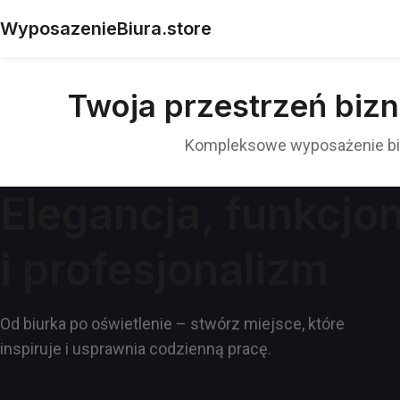
WyposazenieBiura.store
Twoja przestrzeń biz
Kompleksowe wyposażenie biur
Elegancja, funkcjo
i profesjonalizm
Od biurka po oświetlenie – stwórz miejsce, które
inspiruje i usprawnia codzienną pracę.