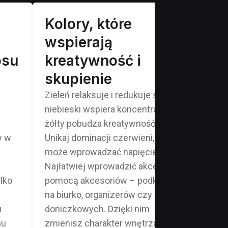
Kolory, które
Dź
wspierają
sp
osu
kreatywność i
og
skupienie
ro
Zieleń relaksuje i redukuje stres,
Pane
z
niebieski wspiera koncentrację, a
fote
żółty pobudza kreatywność.
fale
y w
Unikaj dominacji czerwieni, która
pogł
może wprowadzać napięcie.
tele
Najłatwiej wprowadzić akcenty za
wyso
lko
pomocą akcesoriów – podkładek
skup
na biurko, organizerów czy roślin
Słuc
u
doniczkowych. Dzięki nim
osta
mu
zmienisz charakter wnętrza bez
prac