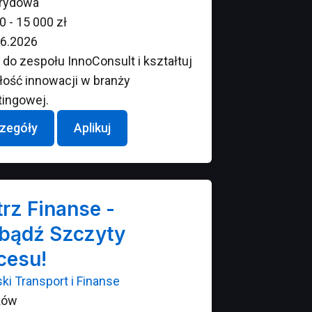
rydowa
0 - 15 000 zł
6.2026
 do zespołu InnoConsult i kształtuj
łość innowacji w branży
tingowej.
zegóły
Aplikuj
rz Finanse -
bądź Szczyty
cesu!
ki Transport i Finanse
ków