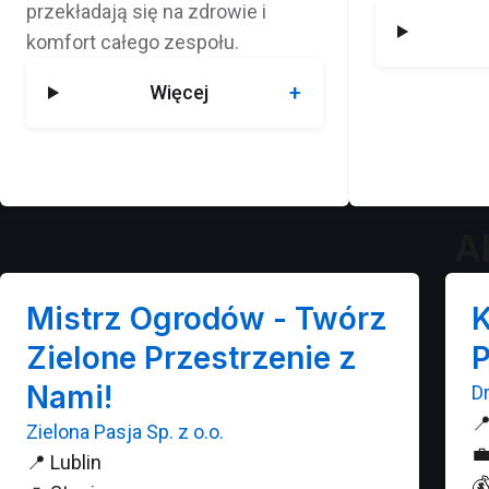
przekładają się na zdrowie i
komfort całego zespołu.
Więcej
A
Mistrz Ogrodów - Twórz
K
Zielone Przestrzenie z
P
Nami!
D

Zielona Pasja Sp. z o.o.

📍
Lublin
