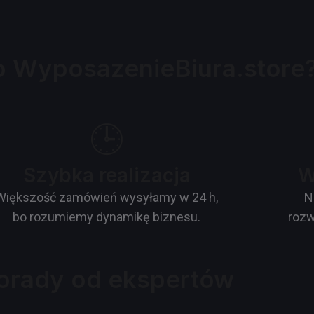
o WyposazenieBiura.store
🕒
Szybka realizacja
W
Większość zamówień wysyłamy w 24 h,
N
bo rozumiemy dynamikę biznesu.
rozw
orady od ekspertów