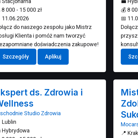

Stacjonarna
💼
Hyb

8 000 - 15 000 zł
💰
8 00

11.06.2026
📅
11.0
ołącz do naszego zespołu jako Mistrz
Dołącz
bsługi Klienta i pomóż nam tworzyć
przysz
iezapomniane doświadczenia zakupowe!
konsul
Szczegóły
Aplikuj
Szc
kspert ds. Zdrowia i
Mist
ellness
Zdo
Suk
schodnie Studio Zdrowia

Lublin
Mocars

Hybrydowa
📍
Kra