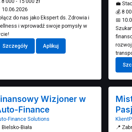

8 000 - 15 000 zł
💼
Stac

10.06.2026
💰
8 00
łącz do nas jako Ekspert ds. Zdrowia i
📅
10.0
ellness i wprowadź swoje pomysły w
Szukam
cie!
finans
rozwoj
Szczegóły
Aplikuj
transp
Szc
inansowy Wizjoner w
Mist
uto-Finance
Pas
uto-Finance Solutions
Klient

Bielsko-Biała
📍
Zab