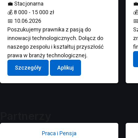
💼
Stacjonarna

💰
8 000 - 15 000 zł

📅
10.06.2026

Poszukujemy prawnika z pasją do
S
innowacji technologicznych. Dołącz do
z
naszego zespołu i kształtuj przyszłość
f
prawa w branży technologicznej.
Szczegóły
Aplikuj
Partnerzy
Praca i Pensja