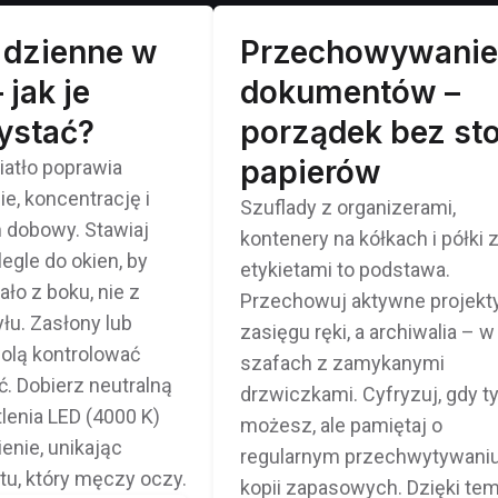
 dzienne w
Przechowywanie
 jak je
dokumentów –
ystać?
porządek bez st
papierów
iatło poprawia
, koncentrację i
Szuflady z organizerami,
m dobowy. Stawiaj
kontenery na kółkach i półki 
egle do okien, by
etykietami to podstawa.
ło z boku, nie z
Przechowuj aktywne projekt
łu. Zasłony lub
zasięgu ręki, a archiwalia – w
olą kontrolować
szafach z zamykanymi
. Dobierz neutralną
drzwiczkami. Cyfryzuj, gdy ty
lenia LED (4000 K)
możesz, ale pamiętaj o
enie, unikając
regularnym przechwytywani
tu, który męczy oczy.
kopii zapasowych. Dzięki te