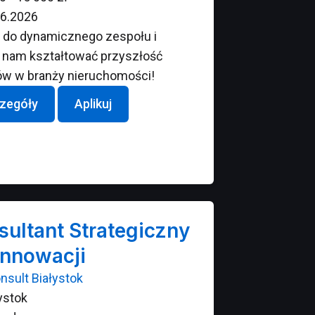
6.2026
 do dynamicznego zespołu i
nam kształtować przyszłość
ów w branży nieruchomości!
zegóły
Aplikuj
sultant Strategiczny
Innowacji
nsult Białystok
ystok