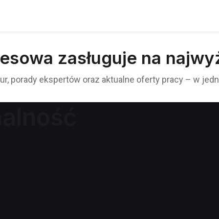
nesowa zasługuje na najwy
, porady ekspertów oraz aktualne oferty pracy – w jed
nalność