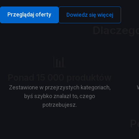
Przeglądaj oferty
Dowiedz się więcej
Dlaczeg
📊
Ponad 15 000 produktów
Zestawione w przejrzystych kategoriach,
byś szybko znalazł to, czego
potrzebujesz.
P