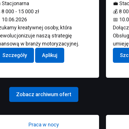

Stacjonarna
💼
Stac

8 000 - 15 000 zł
💰
8 00

10.06.2026
📅
10.0
zukamy kreatywnej osoby, która
Dołącz
rewolucjonizuje naszą strategię
Obsługi
inansową w branży motoryzacyjnej.
umieję
Szczegóły
Aplikuj
Szc
Zobacz archiwum ofert
Praca w nocy