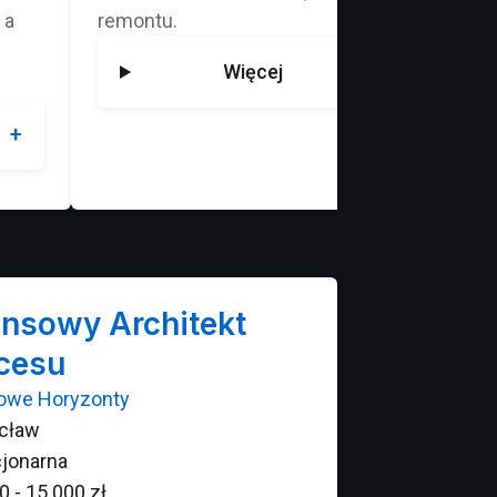
 a
remontu.
abso
wyko
Więcej
wyma
ansowy Architekt
cesu
owe Horyzonty
cław
jonarna
0 - 15 000 zł