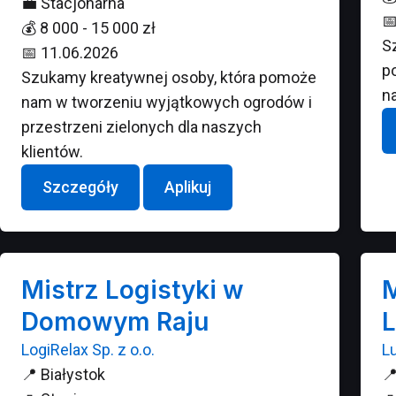
💼
Stacjonarna

💰
8 000 - 15 000 zł
S
📅
11.06.2026
p
Szukamy kreatywnej osoby, która pomoże
n
nam w tworzeniu wyjątkowych ogrodów i
przestrzeni zielonych dla naszych
klientów.
Szczegóły
Aplikuj
Mistrz Logistyki w
M
Domowym Raju
L
LogiRelax Sp. z o.o.
Lu
📍
Białystok
