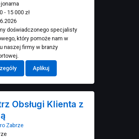
jonarna
0 - 15 000 zł
6.2026
y doświadczonego specjalisty
owego, który pomoże nam w
u naszej firmy w branży
ortowej.
zegóły
Aplikuj
rz Obsługi Klienta z
ją
Pro Zabrze
rze