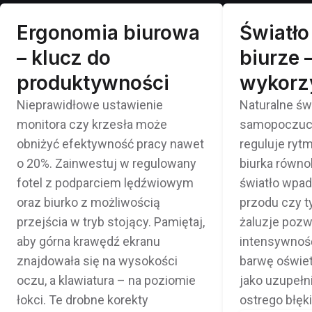
Ergonomia biurowa
Światło
– klucz do
biurze –
produktywności
wykorz
Nieprawidłowe ustawienie
Naturalne św
monitora czy krzesła może
samopoczucie
obniżyć efektywność pracy nawet
reguluje ryt
o 20%. Zainwestuj w regulowany
biurka równol
fotel z podparciem lędźwiowym
światło wpada
oraz biurko z możliwością
przodu czy ty
przejścia w tryb stojący. Pamiętaj,
żaluzje pozw
aby górna krawędź ekranu
intensywność
znajdowała się na wysokości
barwę oświet
oczu, a klawiatura – na poziomie
jako uzupełni
łokci. Te drobne korekty
ostrego błęki