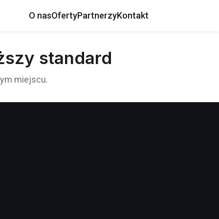
O nas
Oferty
Partnerzy
Kontakt
ższy standard
nym miejscu.